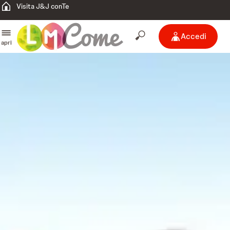
Visita J&J conTe
Accedi
apri