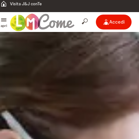
Visita J&J conTe
Accedi
apri