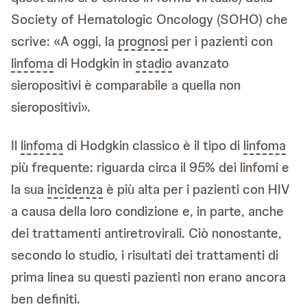
Society of Hematologic Oncology (SOHO) che
scrive: «A oggi, la
prognosi
per i pazienti con
linfoma
di Hodgkin in
stadio
avanzato
sieropositivi è comparabile a quella non
sieropositivi».
Il
linfoma
di Hodgkin classico è il tipo di
linfoma
più frequente: riguarda circa il 95% dei linfomi e
la sua
incidenza
è più alta per i pazienti con HIV
a causa della loro condizione e, in parte, anche
dei trattamenti antiretrovirali. Ciò nonostante,
secondo lo studio, i risultati dei trattamenti di
prima linea su questi pazienti non erano ancora
ben definiti.