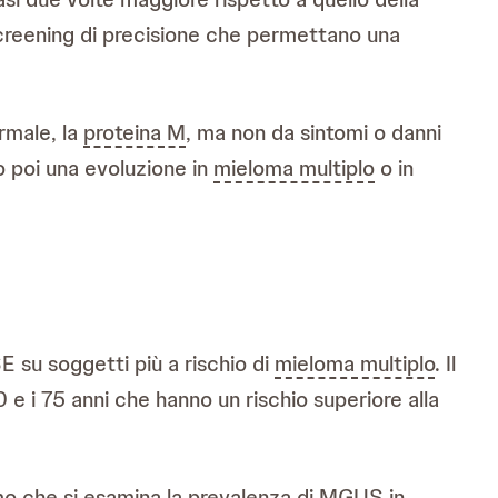
screening di precisione che permettano una
rmale, la
proteina M
, ma non da sintomi o danni
no poi una evoluzione in
mieloma multiplo
o in
SE su soggetti più a rischio di
mieloma multiplo
. Il
e i 75 anni che hanno un rischio superiore alla
mo che si esamina la
prevalenza
di MGUS in