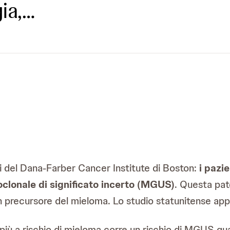
ia,…
ri del Dana-Farber Cancer Institute di Boston:
i pazie
clonale di significato incerto (MGUS)
. Questa pat
un precursore del mieloma. Lo studio statunitense a
iù a rischio di mieloma corre un rischio di MGUS qua