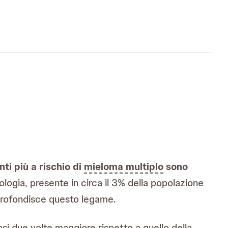
nti più a rischio di
mieloma multiplo
sono
ologia, presente in circa il 3% della popolazione
pprofondisce questo legame.
si due volte maggiore rispetto a quello della