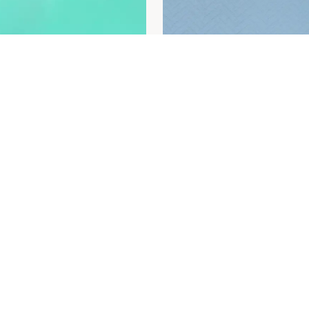
Cerca il centro
n a Population at Risk: The First Results of the P
lood cancer precursor condition in groups at high ri
021.