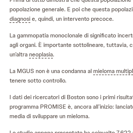
popolazione generale. E poi che questa popolazi
diagnosi
e, quindi, un intervento precoce.
La gammopatia monoclonale di significato incerto
agli organi. È importante sottolineare, tuttavia, 
un’altra
neoplasia
.
La MGUS non è una condanna al
mieloma multip
tenere sotto controllo.
I dati dei ricercatori di Boston sono i primi risu
programma PROMISE è, ancora all’inizio: lanciato
media di sviluppare un mieloma.
Lo studio appena presentato ha coinvolto 7.622 p