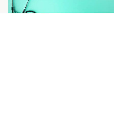
Vai al servizio
Bibliografia e Fonti:
El-Khoury H, Alberge J-B, Barr H, et al.
152 High Prevalence of Monoclonal Gammopathy i
2021.
Ghobrial I.
New study reveals elevated rates of b
Institute, comunicato stampa del 11 Dicembre 2