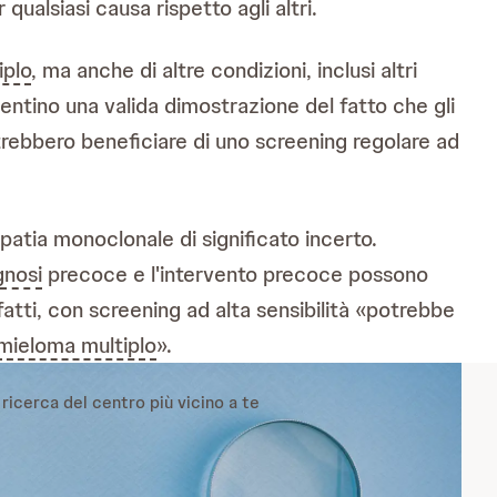
ualsiasi causa rispetto agli altri.
iplo
, ma anche di altre condizioni, inclusi altri
entino una valida dimostrazione del fatto che gli
rebbero beneficiare di uno screening regolare ad
atia monoclonale di significato incerto.
gnosi
precoce e l'intervento precoce possono
fatti, con screening ad alta sensibilità «potrebbe
mieloma multiplo
».
 ricerca del centro più vicino a te