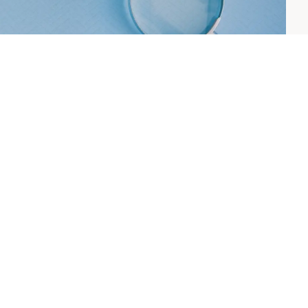
romise Study
. ASH Annual Meeting, 11 Dicembre
sk for multiple myeloma
, Dana-Farber Cancer