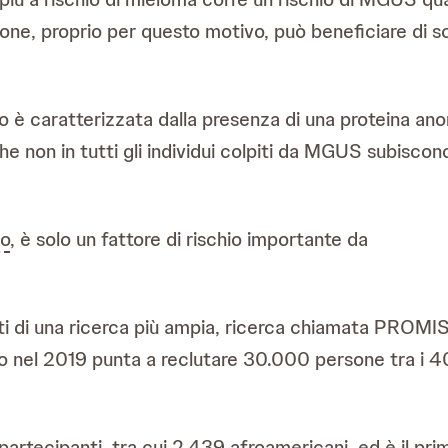
one, proprio per questo motivo, può beneficiare di 
 è caratterizzata dalla presenza di una proteina ano
che non in tutti gli individui colpiti da MGUS subisco
lo
, è solo un fattore di rischio importante da
ltati di una ricerca più ampia, ricerca chiamata PROMI
 nel 2019 punta a reclutare 30.000 persone tra i 40 
artecipanti, tra cui 2.439 afroamericani, ed è il pri