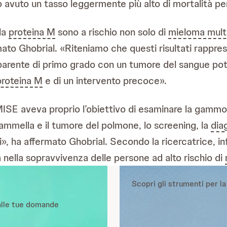
avuto un tasso leggermente più alto di mortalità per q
 la
proteina M
sono a rischio non solo di
mieloma mult
ato Ghobrial. «Riteniamo che questi risultati rappres
 parente di primo grado con un tumore del sangue pot
proteina M
e di un intervento precoce».
MISE aveva proprio l’obiettivo di esaminare la gammop
mmella e il tumore del polmone, lo screening, la
dia
i», ha affermato Ghobrial. Secondo la ricercatrice, in
 nella sopravvivenza delle persone ad alto rischio di
Scopri gli strumenti per la
 alle tue domande