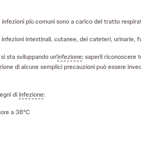
 le infezioni più comuni sono a carico del tratto respir
nfezioni intestinali, cutanee, dei cateteri, urinarie, f
si sta sviluppando un'
infezione
; saperli riconoscere
zione di alcune semplici precauzioni può essere invece 
segni di
infezione
:
iore a 38°C