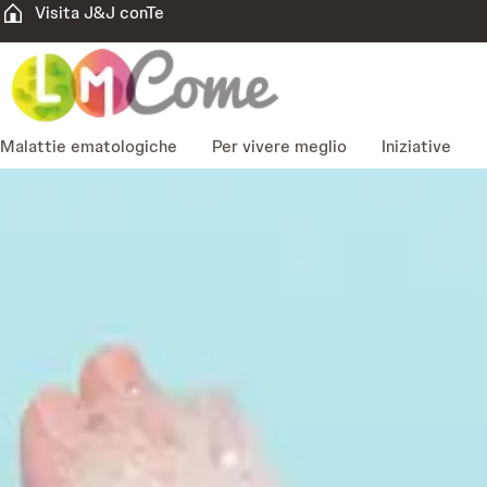
Visita J&J conTe
Malattie ematologiche
Per vivere meglio
Iniziative