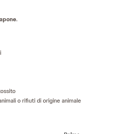
sapone
.
i
tossito
imali o rifiuti di origine animale