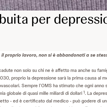
buita per depressio
l proprio lavoro, non si è abbandonati a se stess
cadute non solo su chi ne è affetto ma anche su fam
2030, proprio la depressione sarà la prima causa al mo
iovascolari. Sempre l’OMS ha stimato che ogni anno si
1
 globale di quasi mille miliardi di dollari
. La depre
fetto - ed è certificato dal medico - può godere di un