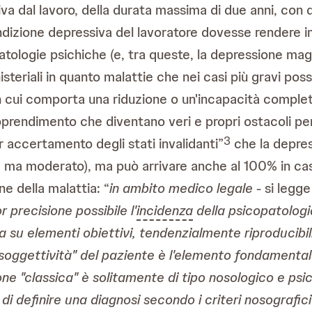
va dal lavoro, della durata massima di due anni, con d
ondizione depressiva del lavoratore dovesse rendere impo
patologie psichiche (e, tra queste, la depressione magg
isteriali in quanto malattie che nei casi più gravi po
in cui comporta una riduzione o un'incapacità comple
l’apprendimento che diventano veri e propri ostacoli per
3
 accertamento degli stati invalidanti”
che la depres
te ma moderato), ma può arrivare anche al 100% in cas
ne della malattia: “
in ambito medico legale
- si legge
 precisione possibile l'
incidenza
della psicopatologi
su elementi obiettivi, tendenzialmente riproducibili
 "soggettività" del paziente è l'elemento fondamentale
one "classica" è solitamente di tipo nosologico e ps
di definire una diagnosi secondo i criteri nosografici