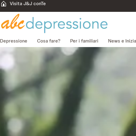
Visita J&J conTe
Depressione
Cosa fare?
Per i familiari
News e Inizi