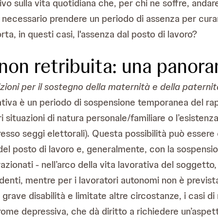
tivo sulla vita quotidiana che, per chi ne soffre, anda
i necessario prendere un periodo di assenza per curar
a, in questi casi, l'assenza dal posto di lavoro?
 non retribuita: una panor
zioni per il sostegno della maternità e della paternità,
tativa è un periodo di sospensione temporanea del rapp
ari situazioni di natura personale/familiare o l’esisten
presso seggi elettorali). Questa possibilità può esser
el posto di lavoro e, generalmente, con la sospension
ionati - nell’arco della vita lavorativa del soggetto
pendenti, mentre per i lavoratori autonomi non è previs
 grave disabilità e limitate altre circostanze, i casi 
 depressiva, che dà diritto a richiedere un’aspettati