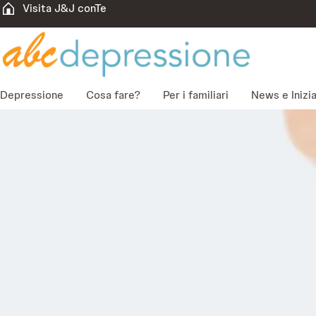
Visita J&J conTe
Depressione
Cosa fare?
Per i familiari
News e Inizi