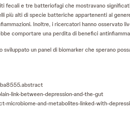
 fecali e tre batteriofagi che mostravano significativ
li più alti di specie batteriche appartenenti al gene
infiammazioni. Inoltre, i ricercatori hanno osservato li
rebbe comportare una perdita di benefici antinfiamma
nno sviluppato un panel di biomarker che sperano possa
aba8555.abstract
ain-link-between-depression-and-the-gut
nct-microbiome-and-metabolites-linked-with-depres