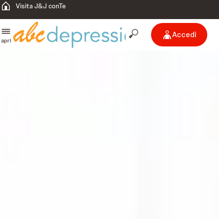
Visita J&J conTe
Accedi
apri