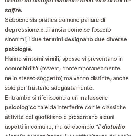
creare un disagio evidente nella vita di chi ne
soffre.
Sebbene sia pratica comune parlare di
depressione
e di
ansia
come se fossero
sinonimi, i
due termini designano due diverse
patologie
.
Hanno
sintomi simili
, spesso si presentano in
comorbidità
(ovvero, contemporaneamente
nello stesso soggetto) ma vanno distinte, anche
solo per trattarle adeguatamente.
Entrambe si riferiscono a un
malessere
psicologico
tale da interferire con le classiche
attività del quotidiano e presentano alcuni
aspetti in comune, ma ad esempio
“il
disturbo