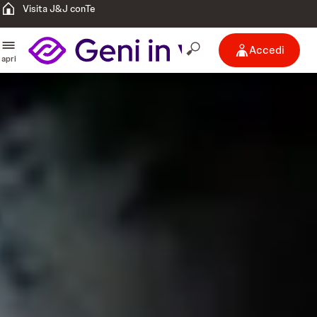
Visita J&J conTe
Accedi
apri