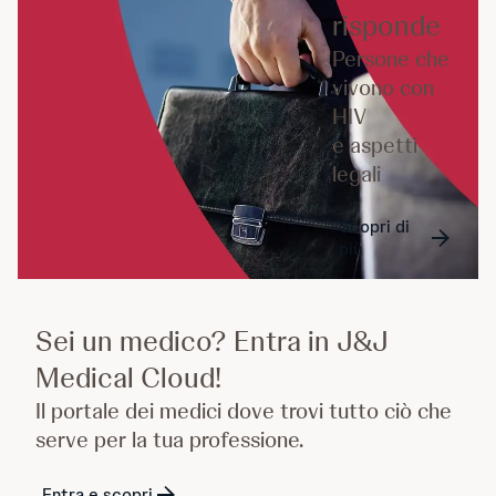
risponde
Persone che
vivono con
HIV
e aspetti
legali
Scopri di
più
Sei un medico? Entra in J&J
Medical Cloud!
Il portale dei medici dove trovi tutto ciò che
serve per la tua professione.
Entra e scopri