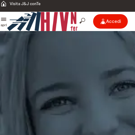
Visita J&J conTe
Accedi
apri