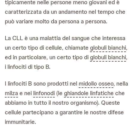
tipicamente nelle persone meno giovani ed è
caratterizzata da un andamento nel tempo che
può variare molto da persona a persona.
La CLL è una malattia del sangue che interessa
un certo tipo di cellule, chiamate
globuli bianchi
,
ed in particolare, un certo tipo di
globuli bianchi
,
i linfociti di tipo B.
I linfociti B sono prodotti nel
midollo osseo
, nella
milza
e nei
linfonodi
(le
ghiandole linfatiche
che
abbiamo in tutto il nostro organismo). Queste
cellule partecipano a garantire le nostre difese
immunitarie.