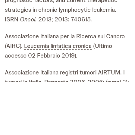
strategies in chronic lymphocytic leukemia.
ISRN
Oncol.
2013; 2013: 740615.
Associazione Italiana per la Ricerca sul Cancro
(AIRC).
Leucemia linfatica cronica
(Ultimo
accesso 02 Febbraio 2019).
Associazione italiana registri tumori AIRTUM. I
tumori in Italia. Rapporto 2006. 2006; (suppl 2):
94-95.
Associazione italiana registri tumori AIRTUM. I
tumori in Italia. Rapporto AIRTUM 2010. 2010;
(suppl 2): 140-141 (Ultimo accesso 1 Dicembre