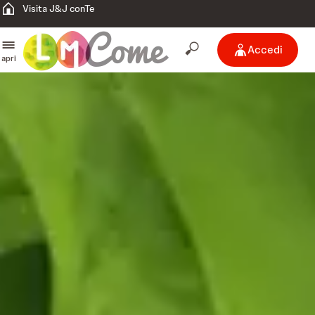
Visita J&J conTe
Accedi
apri