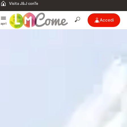
Visita J&J conTe
Accedi
apri