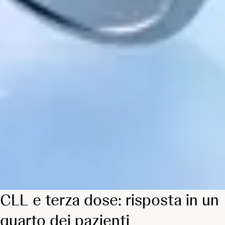
CLL e terza dose: risposta in un
quarto dei pazienti