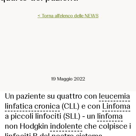
< Torna all'elenco delle NEWS
19 Maggio 2022
Un paziente su quattro con
leucemia
linfatica cronica
(CLL) e con
Linfoma
a piccoli linfociti (SLL) - un
linfoma
non Hodgkin
indolente
che colpisce i
linfociti B del nostro
sistema