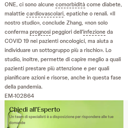
ONE, ci sono alcune
comorbidità
come diabete,
malattie
cardiovascolari
, epatiche o renali. «Il
nostro studio», conclude Zhang, «non solo
conferma
prognosi
peggiori dell'
infezione
da
COVID 19 nei pazienti oncologici, ma aiuta a
individuare un sottogruppo più a rischio». Lo
studio, inoltre, permette di capire meglio a quali
pazienti prestare più attenzione e per quali
pianificare azioni e risorse, anche in questa fase
della pandemia.
EM-102864
Chiedi all'Esperto
Un team di specialisti è a disposizione per rispondere alle tue
domande