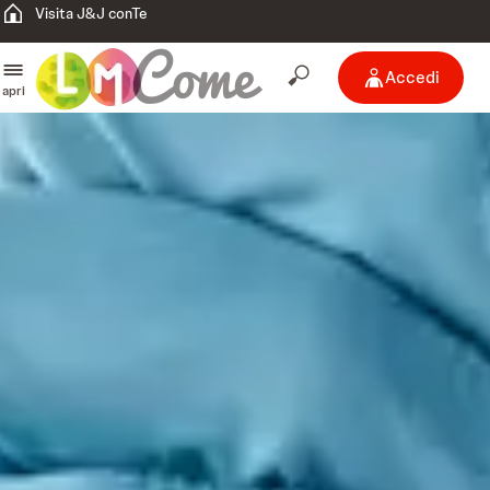
Visita J&J conTe
Accedi
apri