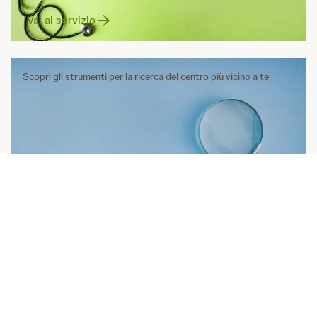
Vai al servizio
Scopri gli strumenti per la ricerca del centro più vicino a te
Cerca il centro
Bibliografia e Fonti:
Youngran K, Liang Z, Huili Z, et al.
Characterizing cancer and COVID-19 outcomes
using electronic health records.
PLOS ONE
.