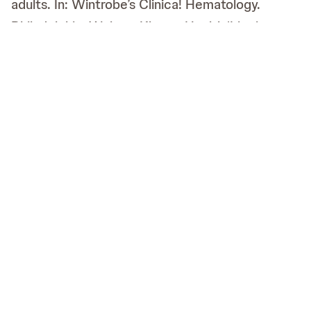
adults. In: Wintrobe’s Clinica! Hematology.
Philadelphia: Wolters Kluwer Health/Lippincott
Williams & Wilkins; 2009. p.1843-88.