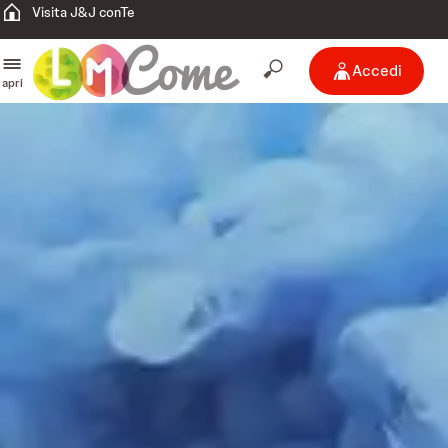
Visita J&J conTe
Accedi
apri