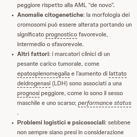
peggiore rispetto alla AML “de novo”.
Anomalie citogenetiche
: la morfologia dei
cromosomi può essere alterata portando un
significato
prognostico
favorevole,
intermedio o sfavorevole.
Altri fattori
: i marcatori clinici di un
pesante carico tumorale, come
epatosplenomegalia
e l’aumento di
lattato
deidrogenasi
(LDH) sono associati a una
prognosi
peggiore, come lo sono il sesso
maschile e uno scarso;
performance status
.
Problemi logistici e psicosociali
: sebbene
non sempre siano presi in considerazione