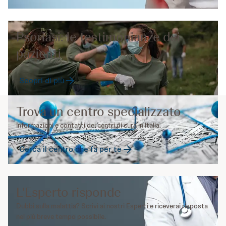
Psoriasi: le testimonianze dei
pazienti
Scopri di più
Trova un centro specializzato
Informazioni e contatti dei centri di cura in Italia.
Cerca il centro che fa per te
L'Esperto risponde
Dubbi sulla malattia? Scrivi ai nostri Esperti e riceverai risposta
nel più breve tempo possibile.