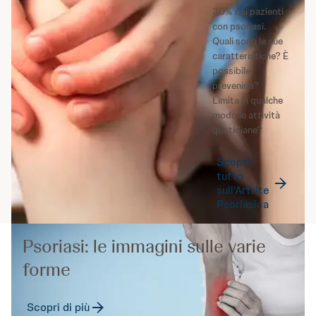
30% dei pazienti
con psoriasi.
Quali sono le sue
caratteristiche? È
possibile
prevenirla?
Limita in qualche
modo le attività
quotidiane?
Scopri
tutto
sull'Artrite
Psoriasica
Psoriasi: le immagini sulle varie
forme
Scopri di più