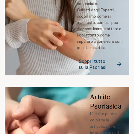
conosciute.
Guidati dagli Esperti,
scopriamo come si
manifesta, come si può
diagnosticare, trattare e
soprattutto come
imparare a convivere con
questa malattia.
Scopri tutto
sulla Psoriasi
Artrite
Psoriasica
L’artrite psoriasica
colpisce le
articolazioni e
interessa circa il