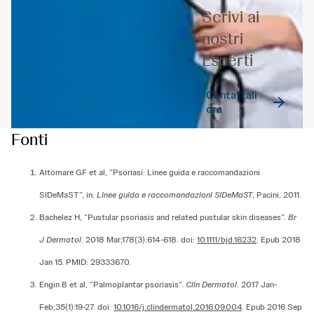
Scrivi ai
nostri
Esperti
Contattali
ora
Fonti
Altomare GF et al, “Psoriasi: Linee guida e raccomandazioni
SIDeMaST”, in:
Linee guida e raccomandazioni SIDeMaST
, Pacini, 2011.
Bachelez H, “Pustular psoriasis and related pustular skin diseases”.
Br
J Dermatol
. 2018 Mar;178(3):614-618. doi:
10.1111/bjd.16232
. Epub 2018
Jan 15. PMID: 29333670.
Engin B et al, “Palmoplantar psoriasis”.
Clin Dermatol
. 2017 Jan-
Feb;35(1):19-27. doi:
10.1016/j.clindermatol.2016.09.004
. Epub 2016 Sep