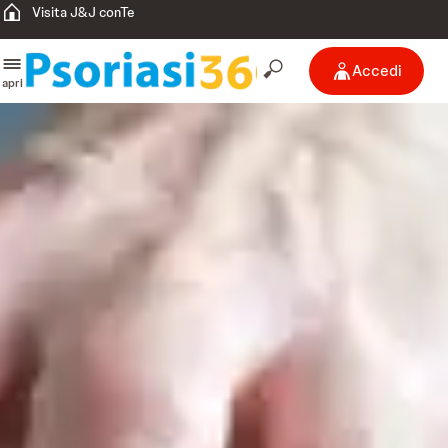
Visita J&J conTe
Accedi
apri