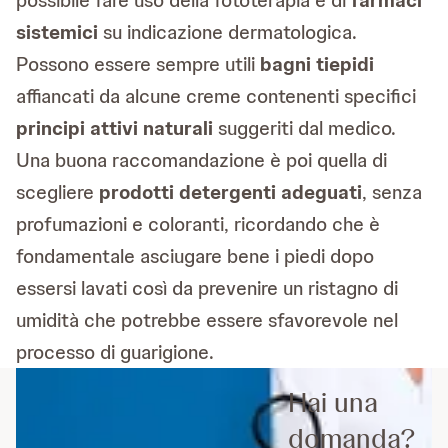
possibile fare uso della fototerapia e di
farmaci
sistemici
su indicazione dermatologica.
Possono essere sempre utili
bagni tiepidi
affiancati da alcune creme contenenti specifici
principi attivi naturali
suggeriti dal medico.
Una buona raccomandazione è poi quella di
scegliere
prodotti detergenti adeguati
, senza
profumazioni e coloranti, ricordando che è
fondamentale asciugare bene i piedi dopo
essersi lavati così da prevenire un ristagno di
umidità che potrebbe essere sfavorevole nel
processo di guarigione.
Hai una
domanda?