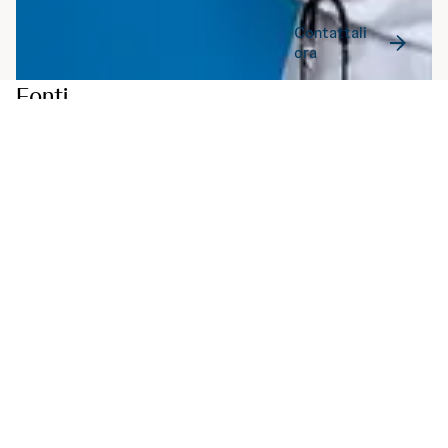
Contattali
ora
Fonti
Chan CS et al, "Treatment of severe scalp psoriasis: from the Medical
Board of the National Psoriasis Foundation".
J Am Acad Dermatol.
2009 Jun;60(6):962-71. doi:
10.1016/j.jaad.2008.11.890.
Epub 2009 Apr
17. PMID: 19375191.
Girolomoni G, "La psoriasi del cuoio capelluto",
Rivista Società Italiana
di Medicina Generale
, Simg, 2015,
https://www.simg.it/Riviste/ri...
Hair styling tips that can reduce flares of scalp psoriasis
, American
Academy of Dermatology Association,
https://www.aad.org/public/dis...
Merola JF et al, "Underdiagnosed and undertreated psoriasis: Nuances