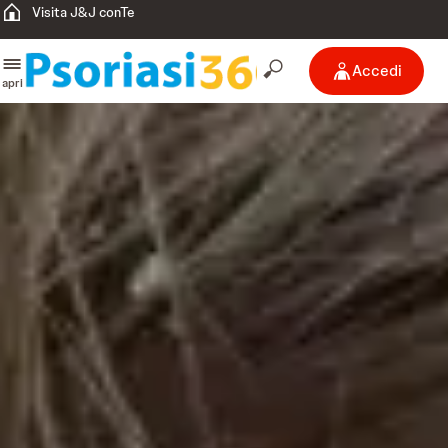
Visita J&J conTe
Accedi
apri