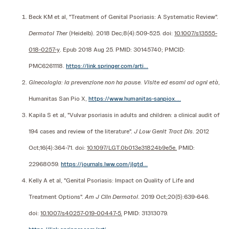
Beck KM et al, "Treatment of Genital Psoriasis: A Systematic Review".
Dermatol Ther
(Heidelb). 2018 Dec;8(4):509-525. doi:
10.1007/s13555-
018-0257-y
. Epub 2018 Aug 25. PMID: 30145740; PMCID:
PMC6261118.
https://link.springer.com/arti...
Ginecologia: la prevenzione non ha pause. Visite ed esami ad ogni età
,
Humanitas San Pio X,
https://www.humanitas-sanpiox....
Kapila S et al, "Vulvar psoriasis in adults and children: a clinical audit of
194 cases and review of the literature".
J Low Genit Tract Dis
. 2012
Oct;16(4):364-71. doi:
10.1097/LGT.0b013e31824b9e5e.
PMID:
22968059.
https://journals.lww.com/jlgtd...
Kelly A et al, "Genital Psoriasis: Impact on Quality of Life and
Treatment Options".
Am J Clin Dermatol
. 2019 Oct;20(5):639-646.
doi:
10.1007/s40257-019-00447-5.
PMID: 31313079.