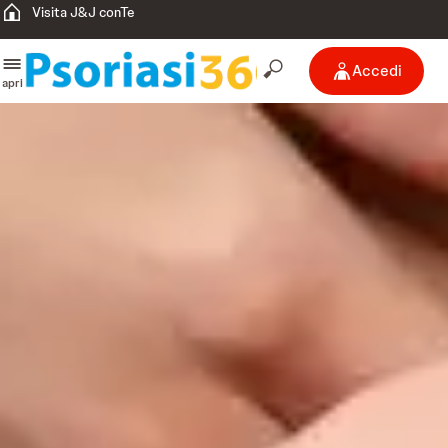
Visita J&J conTe
Accedi
apri