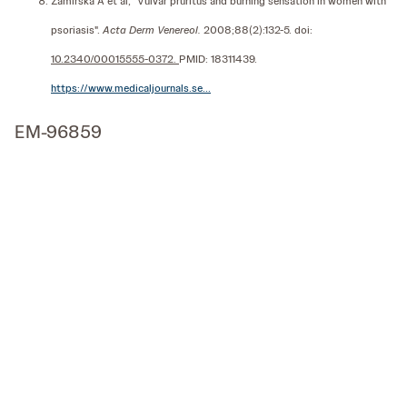
Zamirska A et al, "Vulvar pruritus and burning sensation in women with
psoriasis".
Acta Derm Venereol.
2008;88(2):132-5. doi:
10.2340/00015555-0372.
PMID: 18311439.
https://www.medicaljournals.se...
EM-96859