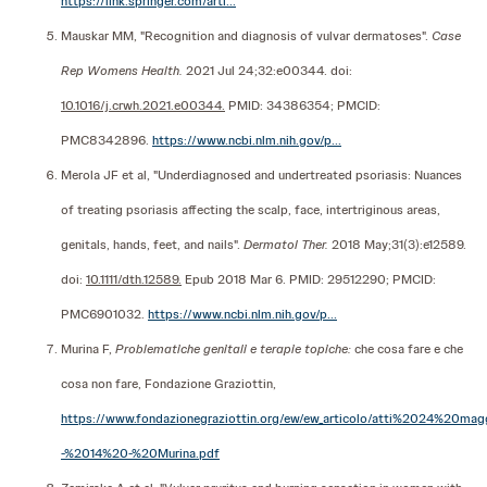
https://link.springer.com/arti...
Mauskar MM, "Recognition and diagnosis of vulvar dermatoses".
Case
Rep Womens Health.
2021 Jul 24;32:e00344. doi:
10.1016/j.crwh.2021.e00344.
PMID: 34386354; PMCID:
PMC8342896.
https://www.ncbi.nlm.nih.gov/p...
Merola JF et al, "Underdiagnosed and undertreated psoriasis: Nuances
of treating psoriasis affecting the scalp, face, intertriginous areas,
genitals, hands, feet, and nails".
Dermatol Ther.
2018 May;31(3):e12589.
doi:
10.1111/dth.12589.
Epub 2018 Mar 6. PMID: 29512290; PMCID:
PMC6901032.
https://www.ncbi.nlm.nih.gov/p...
Murina F,
Problematiche genitali e terapie topiche:
che cosa fare e che
cosa non fare, Fondazione Graziottin,
https://www.fondazionegraziottin.org/ew/ew_articolo/atti%2024%20m
-%2014%20-%20Murina.pdf