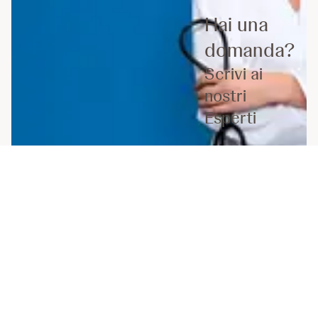
Hai una
domanda?
Scrivi ai
nostri
Esperti
Contattali
ora
Fonti
Bronckers IM et al, "Psoriasis in Children
and Adolescents: Diagnosis, Management
and Comorbidities".
Paediatr Drugs
. 2015
Oct;17(5):373-84. doi: 10.1007/s40272-