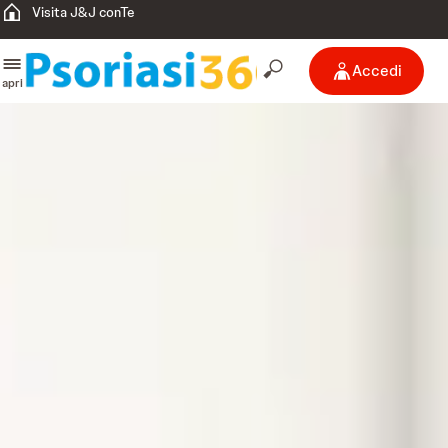
Visita J&J conTe
Accedi
apri