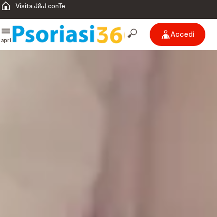
Visita J&J conTe
Accedi
apri