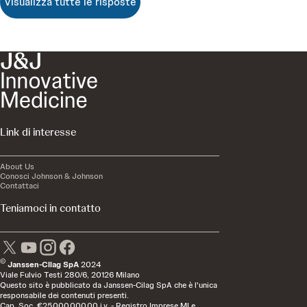
Visualizza tutte le risposte
Link di interesse
About Us
Conosci Johnson & Johnson
Contattaci
Teniamoci in contatto
©
Janssen-Cilag SpA
2024
Viale Fulvio Testi 280/6, 20126 Milano
Questo sito è pubblicato da Janssen-Cilag SpA che è l'unica
responsabile dei contenuti presenti.
Cap. Soc. €25.000.000,00 i.v. - Registro Imprese MI e