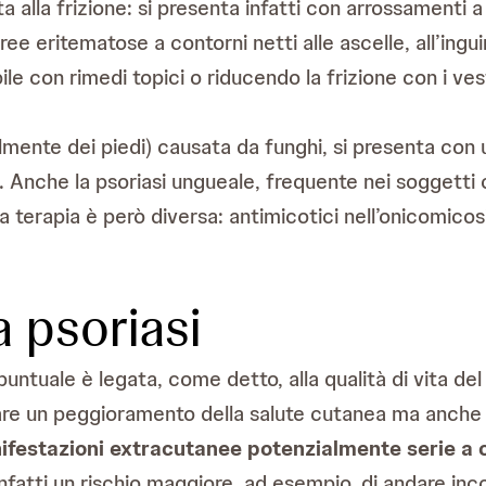
ta alla frizione: si presenta infatti con arrossamenti a
ee eritematose a contorni netti alle ascelle, all’inguin
ile con rimedi topici o riducendo la frizione con i vesti
ialmente dei piedi) causata da funghi, si presenta co
oni. Anche la psoriasi ungueale, frequente nei soggetti
a terapia è però diversa: antimicotici nell’onicomicosi
 psoriasi
untuale è legata, come detto, alla qualità di vita de
are un peggioramento della salute cutanea ma anche 
festazioni extracutanee potenzialmente serie a ca
atti un rischio maggiore, ad esempio, di andare inco