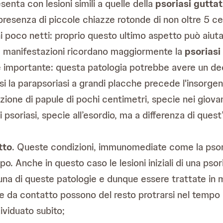
esenta con lesioni simili a quelle della
psoriasi gutta
resenza di piccole chiazze rotonde di non oltre 5 cen
 poco netti: proprio questo ultimo aspetto può aiutar
e manifestazioni ricordano maggiormente la
psoriasi
e importante: questa patologia potrebbe avere un dec
si la parapsoriasi a grandi placche precede l'insorge
azione di papule di pochi centimetri, specie nei giova
 psoriasi, specie all’esordio, ma a differenza di quest’
tto
. Queste condizioni, immunomediate come la psori
po. Anche in questo caso le lesioni iniziali di una ps
 di queste patologie e dunque essere trattate in mo
 e da contatto possono del resto protrarsi nel tempo
ividuato subito;