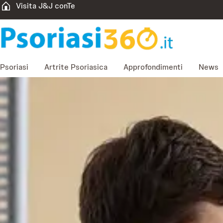
Visita J&J conTe
Psoriasi
Artrite Psoriasica
Approfondimenti
News