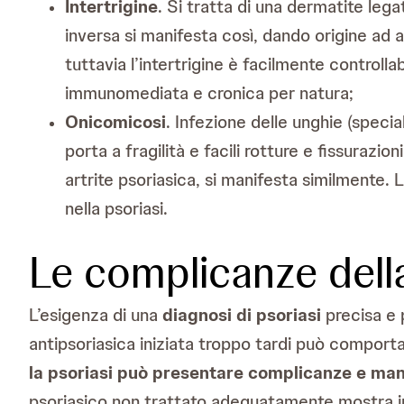
Intertrigine
. Si tratta di una dermatite lega
inversa si manifesta così, dando origine ad ar
tuttavia l’intertrigine è facilmente controllab
immunomediata e cronica per natura;
Onicomicosi
. Infezione delle unghie (spec
porta a fragilità e facili rotture e fissurazi
artrite psoriasica, si manifesta similmente. L
nella psoriasi.
Le complicanze della
L’esigenza di una
diagnosi di psoriasi
precisa e p
antipsoriasica iniziata troppo tardi può comport
la psoriasi può presentare complicanze e mani
psoriasico non trattato adeguatamente mostra inf