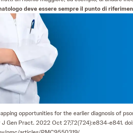
matologo deve essere sempre il punto di riferimen
apping opportunities for the earlier diagnosis of psor
Br J Gen Pract. 2022 Oct 27;72(724):e834-e841. d
ov/pmc/articles/PMC9550319/