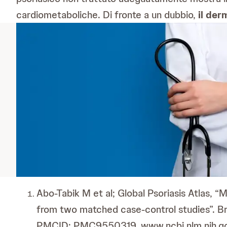
cardiometaboliche. Di fronte a un dubbio,
il der
Abo-Tabik M et al; Global Psoriasis Atlas, “M
from two matched case-control studies”. 
PMCID: PMC9550319. www.ncbi.nlm.nih.g