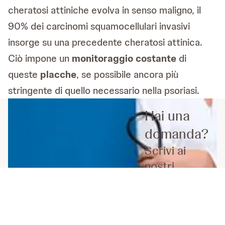
cheratosi attiniche evolva in senso maligno, il
90% dei carcinomi squamocellulari invasivi
insorge su una precedente cheratosi attinica.
Ciò impone un
monitoraggio costante
di
queste
placche
, se possibile ancora più
stringente di quello necessario nella psoriasi.
Hai una
domanda?
Scrivi ai
nostri
Esperti
Contattali
ora