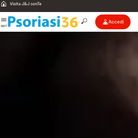
Visita J&J conTe
Accedi
apri