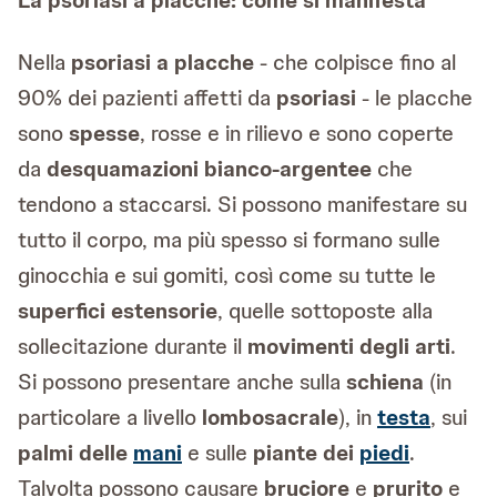
La psoriasi a placche: come si manifesta
Nella
psoriasi a placche
- che colpisce fino al
90% dei pazienti affetti da
psoriasi
- le placche
sono
spesse
, rosse e in rilievo e sono coperte
da
desquamazioni bianco-argentee
che
tendono a staccarsi. Si possono manifestare su
tutto il corpo, ma più spesso si formano sulle
ginocchia e sui gomiti, così come su tutte le
superfici estensorie
, quelle sottoposte alla
sollecitazione durante il
movimenti degli arti
.
Si possono presentare anche sulla
schiena
(in
particolare a livello
lombosacrale
), in
testa
, sui
palmi delle
mani
e sulle
piante dei
piedi
.
Talvolta possono causare
bruciore
e
prurito
e