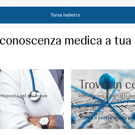
Torna indietro
la conoscenza medica a tua
Trova un c
i risposta nel più breve
Informazioni e contatti dei 
Cerca il centro che fa per