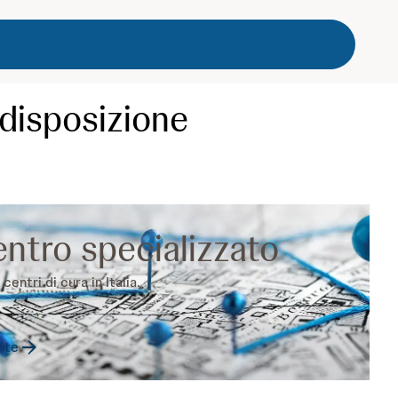
 disposizione
entro specializzato
centri di cura in Italia.
 te