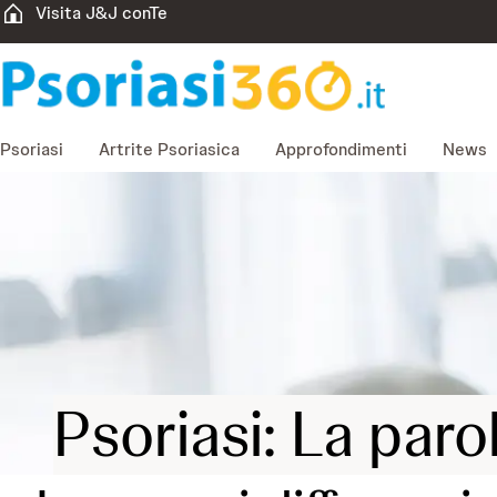
Visita J&J conTe
Psoriasi
Artrite Psoriasica
Approfondimenti
News
Psoriasi: La paro