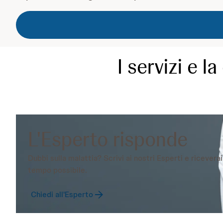
I servizi e 
L'Esperto risponde
Dubbi sulla malattia? Scrivi ai nostri Esperti e ricevera
tempo possibile.
Chiedi all'Esperto