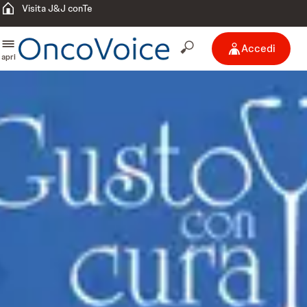
Visita J&J conTe
Accedi
apri