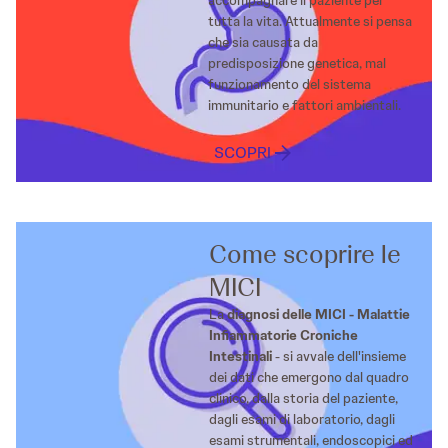
accompagnare il paziente per
tutta la vita. Attualmente si pensa
che sia causata da
predisposizione genetica, mal
funzionamento del sistema
immunitario e fattori ambientali.
SCOPRI
Come scoprire le
MICI
La
diagnosi delle MICI - Malattie
Infiammatorie Croniche
Intestinali
- si avvale dell'insieme
dei dati che emergono dal quadro
clinico, dalla storia del paziente,
dagli esami di laboratorio, dagli
esami strumentali, endoscopici ed