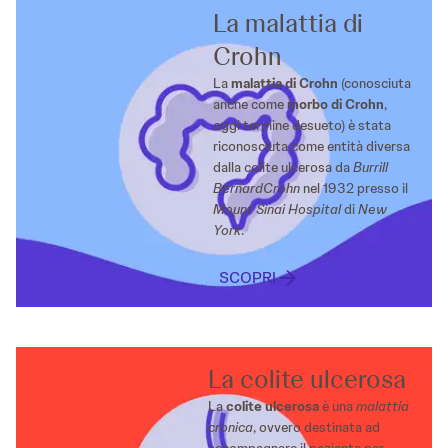
La malattia di
Crohn
La
malattia di Crohn
(conosciuta
anche come
morbo di Crohn
,
oggi termine desueto) è stata
riconosciuta come entità diversa
dalla colite ulcerosa da
Burrill
Bernard
Crohn
nel 1932 presso il
Mount Sinai Hospital
di
New
York
.
SCOPRI
La colite ulcerosa
La
colite ulcerosa
è una
malattia
cronica
, ovvero destinata ad