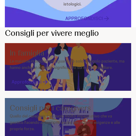
istologici.
APPROFONDISCI
Consigli per vivere meglio
In famiglia
Le malattie croniche non riguardano solo il singolo paziente, ma
hanno anche un impatto significativo sul nucleo familiare.
Approfondisci
Consigli per i caregivers
Quello del caregiver è un ruolo molto impegnativo che va
gestito facendo attenzione anche alle proprie esigenze e alle
proprie forze.