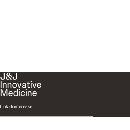
Link di interesse
About Us
Conosci Johnson & Johnson
Contattaci