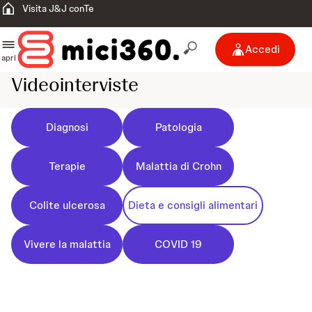
Visita J&J conTe
Accedi
apri
Videointerviste
Diagnosi
Patologia
Terapie
Malattia di Crohn
Colite ulcerosa
Dieta e consigli alimentari
Vivere la malattia
COVID 19