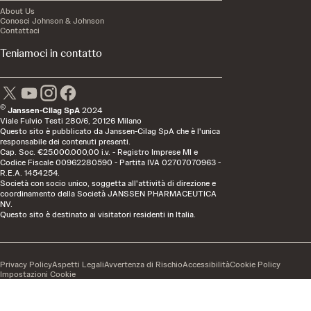
About Us
Conosci Johnson & Johnson
Contattaci
Teniamoci in contatto
©
Janssen-Cilag SpA
2024
Viale Fulvio Testi 280/6, 20126 Milano
Questo sito è pubblicato da Janssen-Cilag SpA che è l'unica
responsabile dei contenuti presenti.
Cap. Soc. €25.000.000,00 i.v. - Registro Imprese MI e
Codice Fiscale 00962280590 - Partita IVA 02707070963 -
R.E.A. 1454254.
Società con socio unico, soggetta all'attività di direzione e
coordinamento della Società JANSSEN PHARMACEUTICA
NV.
Questo sito è destinato ai visitatori residenti in Italia.
Privacy Policy
Aspetti Legali
Avvertenza di Rischio
Accessibilità
Cookie Policy
Impostazioni Cookie