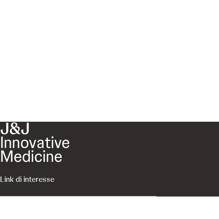
Link di interesse
About Us
Conosci Johnson & Johnson
Contattaci