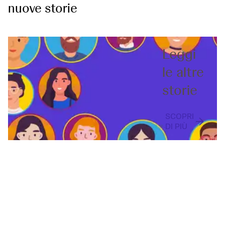
nuove storie
Leggi
le altre
storie
SCOPRI
DI PIÙ