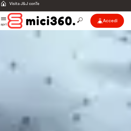
Visita J&J conTe
Accedi
apri