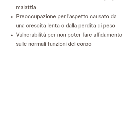
malattia
Preoccupazione per l'aspetto causato da
una crescita lenta o dalla perdita di peso
Vulnerabilità per non poter fare affidamento
sulle normali funzioni del corpo
Incapacità di stare con gli amici più sani
I problemi sociali possono includere:
Difficoltà ad affrontare la presa in giro da
parte dei compagni
Imbarazzo per l'uso frequente del bagno
Pressione dei pari sulle scelte alimentari
Variazione della resistenza fisica