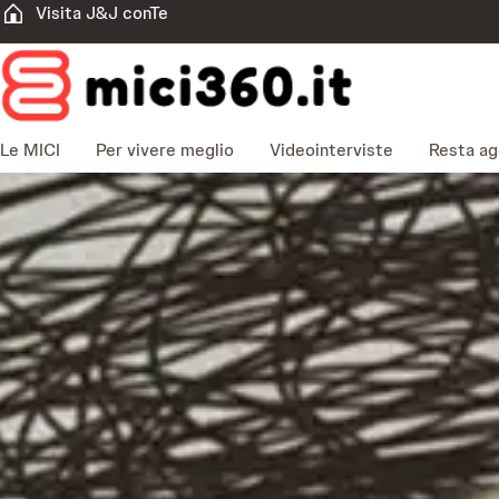
Visita J&J conTe
Le MICI
Per vivere meglio
Videointerviste
Resta ag