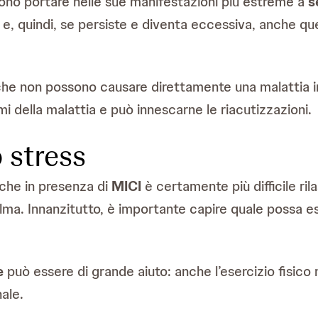
ono portare nelle sue manifestazioni più estreme a
s
s e, quindi, se persiste e diventa eccessiva, anche q
 che non possono causare direttamente una malattia in
i della malattia e può innescarne le riacutizzazioni.
o stress
che in presenza di
MICI
è certamente più difficile ril
lma. Innanzitutto, è importante capire quale possa es
e
può essere di grande aiuto: anche l’esercizio fisico 
ale.