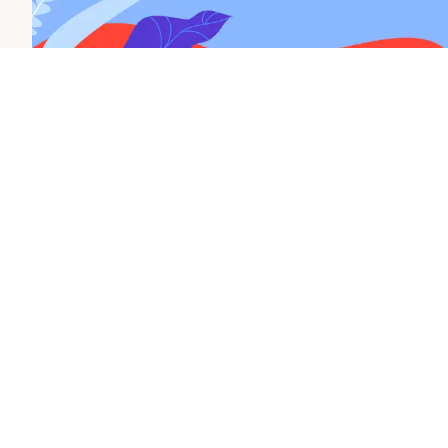
Fonti
Crohn's & Colitis Foundation. Stress and An
www.crohnscolitisfoundation.org/resources
Crohn's & Colitis Foundation. Stress and A
AMICI onlus. La malattia di Crohn aMICIitali