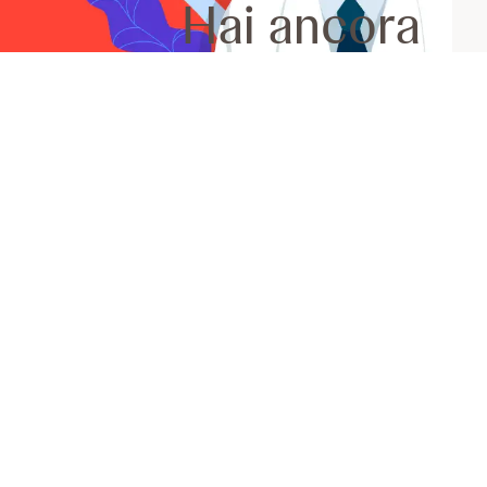
Hai ancora
dei dubbi?
SCRIVI ALL'ESPERTO
onal Factors Q&A
ces/stress-and-anxiety.html