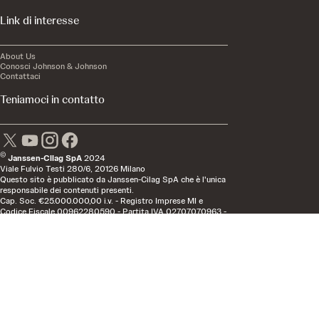
Link di interesse
About Us
Conosci Johnson & Johnson
Contattaci
Teniamoci in contatto
©
Janssen-Cilag SpA
2024
Viale Fulvio Testi 280/6, 20126 Milano
Questo sito è pubblicato da Janssen-Cilag SpA che è l'unica
responsabile dei contenuti presenti.
Cap. Soc. €25.000.000,00 i.v. - Registro Imprese MI e
Codice Fiscale 00962280590 - Partita IVA 02707070963 -
R.E.A. 1454254.
Società con socio unico, soggetta all'attività di direzione e
coordinamento della Società JANSSEN PHARMACEUTICA
NV.
Questo sito è destinato ai visitatori residenti in Italia.
Privacy Policy
Aspetti Legali
Avvertenza di Rischio
Accessibilità
Cookie Policy