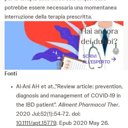
potrebbe essere necessaria una momentanea
interruzione della terapia prescritta.
Hai ancora
dei dubbi?
SCRIVI
ALL'ESPERTO
Fonti
Al-Ani AH et at.,"Review article: prevention,
diagnosis and management of COVID-19 in
the IBD patient".
Aliment Pharmacol Ther
.
2020 Jul;52(1):54-72. doi:
10.1111/apt.15779
. Epub 2020 May 26.