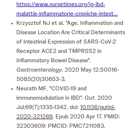
https://www.nursetimes.org/ig-ibd-
malattie-infiammatorie-croniche-intest...
Krzysztof NJ et al. "Age, Inflammation and
Disease Location Are Critical Determinants
of Intestinal Expression of SARS-CoV-2
Receptor ACE2 and TMPRSS2 in
Inflammatory Bowel Disease".
Gastroenterology
. 2020 May 12;S0016-
5085(20)30653-3.
Neurath MF, "COVID-19 and
immunomodulation in IBD".
Gut
. 2020
Jul;69(7):1335-1342. doi:
10.1136/gutjnl-
2020-321269
. Epub 2020 Apr 17. PMID:
32303609; PMCID: PMC7211083.