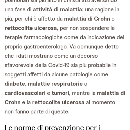
polmonari sia più alto in chi sta attraversando
una fase di
attività di malattia
: una ragione in
più, per chi è affetto da
malattia di Crohn
o
rettocolite ulcerosa
, per non sospendere le
terapie farmacologiche come da indicazione del
proprio gastroenterologo. Va comunque detto
che i dati mostrano come un decorso
sfavorevole della Covid-19 sia più probabile in
soggetti affetti da alcune patologie come
diabete
,
malattie respiratorie
o
cardiovascolari
e
tumori
, mentre la
malattia di
Crohn
e la
rettocolite ulcerosa
al momento
non fanno parte di queste.
Le norme di prevenzione per i