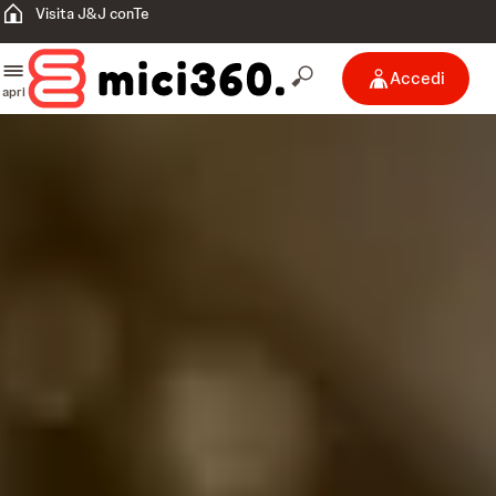
Visita J&J conTe
Accedi
apri