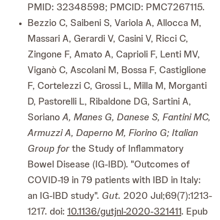
PMID: 32348598; PMCID: PMC7267115.
Bezzio C, Saibeni S, Variola A, Allocca M,
Massari A, Gerardi V, Casini V, Ricci C,
Zingone F, Amato A, Caprioli F, Lenti MV,
Viganò C, Ascolani M, Bossa F, Castiglione
F, Cortelezzi C, Grossi L, Milla M, Morganti
D, Pastorelli L, Ribaldone DG, Sartini A,
Soriano
A, Manes G, Danese S, Fantini MC,
Armuzzi A, Daperno M, Fiorino G; Italian
Group for
the Study of Inflammatory
Bowel Disease (IG-IBD). "Outcomes of
COVID-19 in 79 patients with IBD in Italy:
an IG-IBD study".
Gut.
2020 Jul;69(7):1213-
1217. doi:
10.1136/gutjnl-2020-321411
. Epub