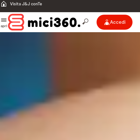
Visita J&J conTe
Accedi
apri