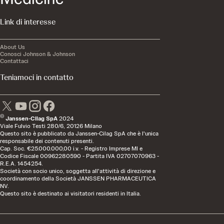
Link di interesse
About Us
Conosci Johnson & Johnson
Contattaci
Teniamoci in contatto
©
Janssen-Cilag SpA
2024
Viale Fulvio Testi 280/6, 20126 Milano
Questo sito è pubblicato da Janssen-Cilag SpA che è l'unica
responsabile dei contenuti presenti.
Cap. Soc. €25.000.000,00 i.v. - Registro Imprese MI e
Codice Fiscale 00962280590 - Partita IVA 02707070963 -
R.E.A. 1454254.
Società con socio unico, soggetta all'attività di direzione e
coordinamento della Società JANSSEN PHARMACEUTICA
NV.
Questo sito è destinato ai visitatori residenti in Italia.