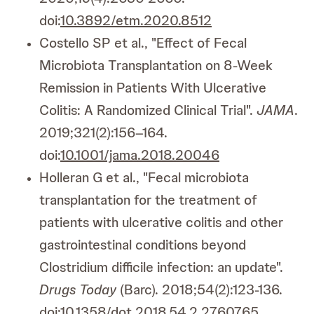
doi:
10.3892/etm.2020.8512
Costello SP et al., "Effect of Fecal
Microbiota Transplantation on 8-Week
Remission in Patients With Ulcerative
Colitis: A Randomized Clinical Trial".
JAMA
.
2019;321(2):156–164.
doi:
10.1001/jama.2018.20046
Holleran G et al., "Fecal microbiota
transplantation for the treatment of
patients with ulcerative colitis and other
gastrointestinal conditions beyond
Clostridium difficile infection: an update".
Drugs Today
(Barc). 2018;54(2):123-136.
doi:
10.1358/dot.2018.54.2.2760765