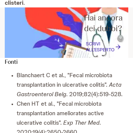
clisteri
.
Hai ancora
dei dubbi?
SCRIVI
ALL'ESPERTO
Fonti
Blanchaert C et al., "Fecal microbiota
transplantation in ulcerative colitis".
Acta
Gastroenterol Belg
. 2019;82(4):519-528.
Chen HT et al., "Fecal microbiota
transplantation ameliorates active
ulcerative colitis".
Exp Ther Med
.
2020;19(4):2650-2660.