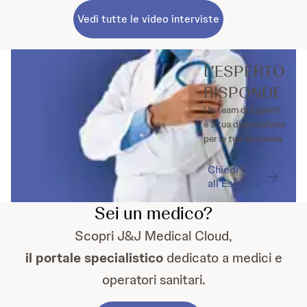
Vedi tutte le video interviste
L'ESPERTO
RISPONDE
Un team di Esperti
è a tua disposizione
per le tue domande
Chiedi
all’Esperto
Sei un medico?
Scopri J&J Medical Cloud,
il portale specialistico
dedicato a medici e
operatori sanitari.