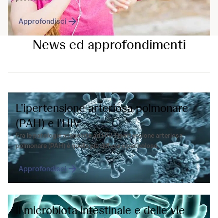
Approfondisci
News ed approfondimenti
L'ipertensione arteriosa polmonare
(PAH) e l'HIV
Fra le patologie associate ad HIV, l'ipertensione arteriosa
polmonare (PAH) è quella più diffusa e pericolosa.
Approfondisci
Il microbiota intestinale e delle vie