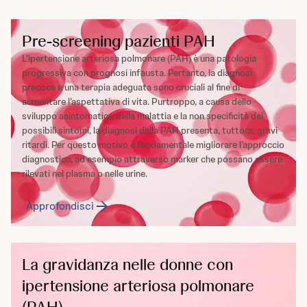
Pre-screening pazienti PAH
L’ipertensione arteriosa polmonare (PAH) è una patologia
progressiva con prognosi infausta. Pertanto, la diagnosi
precoce e una terapia adeguata sono cruciali al fine di
aumentare l’aspettativa di vita. Purtroppo, a causa dello
sviluppo asintomatico della malattia e la non specificità dei
possibili sintomi, la diagnosi della PAH presenta, tuttora, gravi
ritardi. Per questo motivo è fondamentale migliorare l’approccio
diagnostico, ad esempio attraverso marker che possano essere
rilevati nel plasma o nelle urine.
Approfondisci
La gravidanza nelle donne con
ipertensione arteriosa polmonare
(PAH)