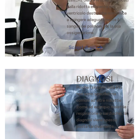
I sintomi della PH sono provocati
dalla ridotta efficienza del
ventricolo destro che non riesce
a spingere adeguatamente il
sangue nei polmoni per la sua
ossigenazione.
Scopri di più
DIAGNOSI
Poiché i sintomi della PH
non sono specifici ma
comuni ad altre malattie
(come ad esempio malattie
respiratorie o cardiache), la
diagnosi viene spesso
posta tardivamente.