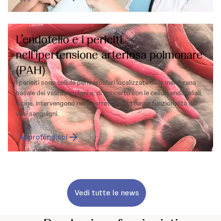
L’endotelio e i periciti
nell’ipertensione arteriosa polmonare
(PAH)
I periciti sono cellule perivascolari localizzate nella membrana
basale dei vasi sanguigni e, di concerto con le cellule endoteliali
vicine, intervengono nella corretta struttura e funzionalità dei
vasi sanguigni.
Approfondisci
Vedi tutte le news