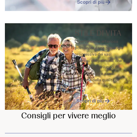
Scopri di più
STILE DI VITA
L’ipertensione arteriosa
polmonare è una patologia
progressiva dei vasi
arteriosi del polmone, che
conduce allo sviluppo di
fatica cronica e a una
riduzione della qualità di
vita.
Scopri di più
Consigli per vivere meglio