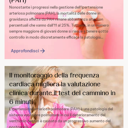
Nonostante i progressi nella gestione dell’ipertensione
arteriosa polmonare (PAH), la mortalità delle donne in
gravidanza affette da PAH rimane abbastanza alta, con
percentuali che vanno dall’11 al 25%. Tuttavia, in un numero
sempre maggiore di giovani donne si riesce a tenere sotto
controllo in modo discretamente efficace la patologia...
Approfondisci
Il monitoraggio della frequenza
cardiaca migliora la valutazione
clinica durante il test del cammino in
6 minuti
L’ipertensione arteriosa polmonare (PAH) è una patologia del
sistema vascolare polmonare in cui il deterioramento del
ventricolo destro è causato da un progressivo aumento del
postcarico.