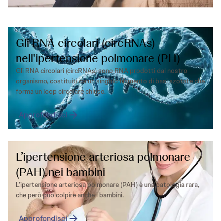
Gli RNA circolari (circRNAs)
nell'ipertensione polmonare (PH)
Gli RNA circolari (circRNAs) sono RNA prodotti dal nostro
organismo, costituiti da un singolo filamento di basi azotate che
forma un loop circolare chiuso.
Approfondisci
L’ipertensione arteriosa polmonare
(PAH) nei bambini
L’ipertensione arteriosa polmonare (PAH) è una patologia rara,
che però può colpire anche i bambini.
Approfondisci