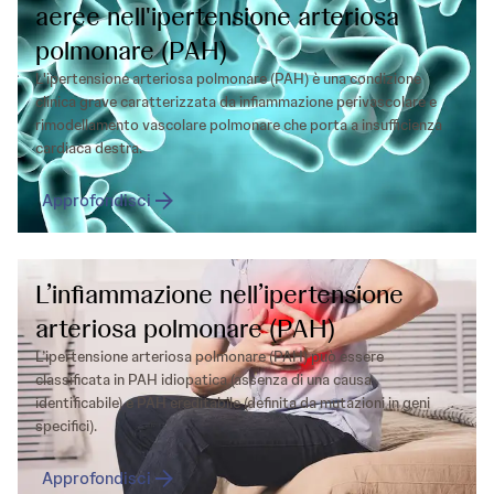
aeree nell'ipertensione arteriosa
polmonare (PAH)
L'ipertensione arteriosa polmonare (PAH) è una condizione
clinica grave caratterizzata da infiammazione perivascolare e
rimodellamento vascolare polmonare che porta a insufficienza
cardiaca destra.
Approfondisci
L’infiammazione nell’ipertensione
arteriosa polmonare (PAH)
L’ipertensione arteriosa polmonare (PAH) può essere
classificata in PAH idiopatica (assenza di una causa
identificabile) e PAH ereditabile (definita da mutazioni in geni
specifici).
Approfondisci