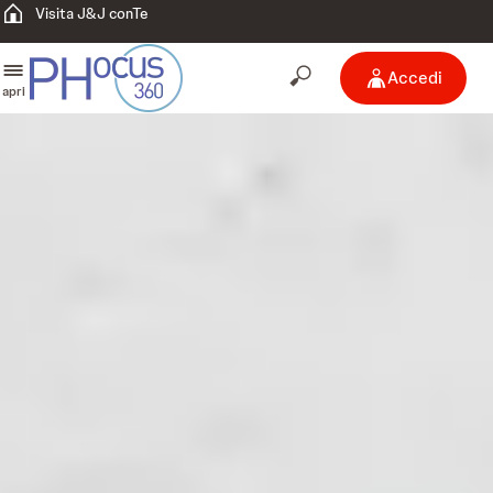
Visita J&J conTe
Accedi
apri