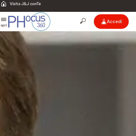
Visita J&J conTe
Accedi
apri