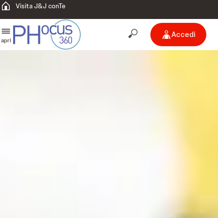
Visita J&J conTe
Accedi
apri