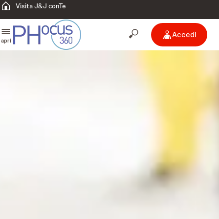
Visita J&J conTe
Accedi
apri